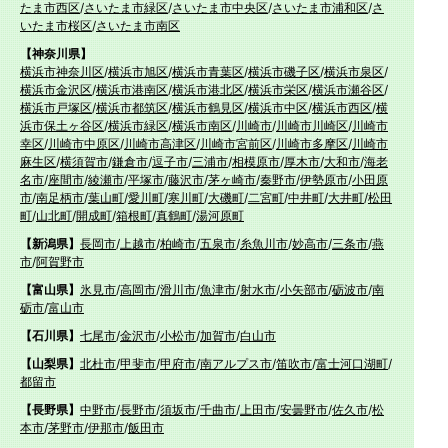
たま市西区
/
さいたま市緑区
/
さいたま市中央区
/
さいたま市浦和区
/
さ
いたま市桜区
/
さいたま市南区
【神奈川県】
横浜市神奈川区
/
横浜市旭区
/
横浜市青葉区
/
横浜市磯子区
/
横浜市泉区
/
横浜市金沢区
/
横浜市港南区
/
横浜市港北区
/
横浜市栄区
/
横浜市瀬谷区
/
横浜市戸塚区
/
横浜市都筑区
/
横浜市鶴見区
/
横浜市中区
/
横浜市西区
/
横
浜市保土ヶ谷区
/
横浜市緑区
/
横浜市南区
/
川崎市
/
川崎市川崎区
/
川崎市
幸区
/
川崎市中原区
/
川崎市高津区
/
川崎市宮前区
/
川崎市多摩区
/
川崎市
麻生区
/
横須賀市
/
鎌倉市
/
逗子市
/
三浦市
/
相模原市
/
厚木市
/
大和市
/
海老
名市
/
座間市
/
綾瀬市
/
平塚市
/
藤沢市
/
茅ヶ崎市
/
秦野市
/
伊勢原市
/
小田原
市
/
南足柄市
/
葉山町
/
愛川町
/
寒川町
/
大磯町
/
二宮町
/
中井町
/
大井町
/
松田
町
/
山北町
/
開成町
/
箱根町
/
真鶴町
/
湯河原町
【新潟県】
長岡市
/
上越市
/
柏崎市
/
五泉市
/
糸魚川市
/
妙高市
/
三条市
/
燕
市
/
阿賀野市
【富山県】
氷見市
/
高岡市
/
滑川市
/
魚津市
/
射水市
/
小矢部市
/
砺波市
/
南
砺市
/
富山市
【石川県】
七尾市
/
金沢市
/
小松市
/
加賀市
/
白山市
【山梨県】
北杜市
/
甲斐市
/
甲府市
/
南アルプス市
/
笛吹市
/
富士河口湖町
/
都留市
【長野県】
中野市
/
長野市
/
須坂市
/
千曲市
/
上田市
/
安曇野市
/
佐久市
/
松
本市
/
茅野市
/
伊那市
/
飯田市