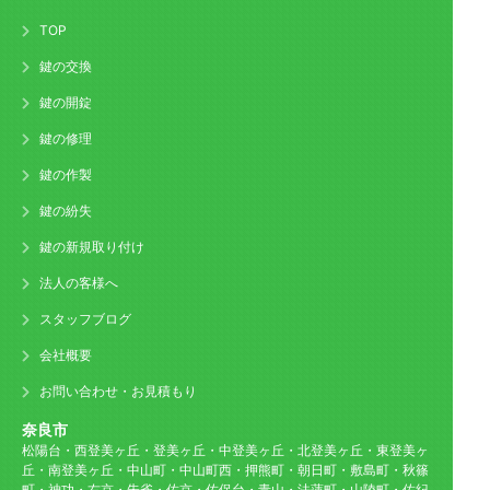
TOP
鍵の交換
鍵の開錠
鍵の修理
鍵の作製
鍵の紛失
鍵の新規取り付け
法人の客様へ
スタッフブログ
会社概要
お問い合わせ・お見積もり
奈良市
松陽台・西登美ヶ丘・登美ヶ丘・中登美ヶ丘・北登美ヶ丘・東登美ヶ
丘・南登美ヶ丘・中山町・中山町西・押熊町・朝日町・敷島町・秋篠
町・神功・右京・朱雀・佐京・佐保台・青山・法蓮町・山陵町・佐紀