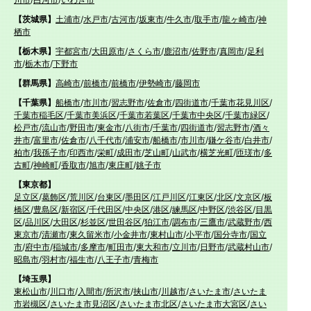
【茨城県】
土浦市
/
水戸市
/
古河市
/
坂東市
/
牛久市
/
取手市
/
龍ヶ崎市
/
神
栖市
【栃木県】
宇都宮市
/
大田原市
/
さくら市
/
鹿沼市
/
佐野市
/
真岡市
/
足利
市
/
栃木市
/
下野市
【群馬県】
高崎市
/
前橋市
/
前橋市
/
伊勢崎市
/
藤岡市
【千葉県】
船橋市
/
市川市
/
習志野市
/
佐倉市
/
四街道市
/
千葉市花見川区
/
千葉市稲毛区
/
千葉市美浜区
/
千葉市若葉区
/
千葉市中央区
/
千葉市緑区
/
松戸市
/
流山市
/
野田市
/
東金市
/
八街市
/
千葉市
/
四街道市
/
習志野市
/
酒々
井市
/
富里市
/
佐倉市
/
八千代市
/
浦安市
/
船橋市
/
市川市
/
鎌ケ谷市
/
白井市
/
柏市
/
我孫子市
/
印西市
/
栄町
/
成田市
/
芝山町
/
山武市
/
横芝光町
/
匝瑳市
/
多
古町
/
神崎町
/
香取市
/
旭市
/
東庄町
/
銚子市
【東京都】
足立区
/
葛飾区
/
荒川区
/
台東区
/
墨田区
/
江戸川区
/
江東区
/
北区
/
文京区
/
板
橋区
/
豊島区
/
新宿区
/
千代田区
/
中央区
/
港区
/
練馬区
/
中野区
/
渋谷区
/
目黒
区
/
品川区
/
大田区
/
杉並区
/
世田谷区
/
狛江市
/
調布市
/
三鷹市
/
武蔵野市
/
西
東京市
/
清瀬市
/
東久留米市
/
小金井市
/
東村山市
/
小平市
/
国分寺市
/
国立
市
/
府中市
/
稲城市
/
多摩市
/
町田市
/
東大和市
/
立川市
/
日野市
/
武蔵村山市
/
昭島市
/
羽村市
/
福生市
/
八王子市
/
青梅市
【埼玉県】
東松山市
/
川口市
/
入間市
/
所沢市
/
挟山市
/
川越市
/
さいたま市
/
さいたま
市岩槻区
/
さいたま市見沼区
/
さいたま市北区
/
さいたま市大宮区
/
さい