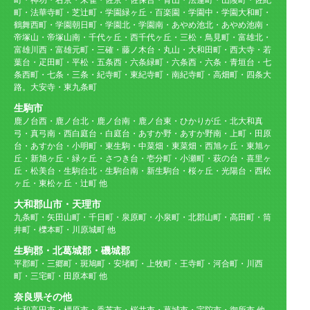
町・法華寺町・芝辻町・学園緑ヶ丘・百楽園・学園中・学園大和町・
鶴舞西町・学園朝日町・学園北・学園南・あやめ池北・あやめ池南・
帝塚山・帝塚山南・千代ヶ丘・西千代ヶ丘・三松・鳥見町・富雄北・
富雄川西・富雄元町・三確・藤ノ木台・丸山・大和田町・西大寺・若
葉台・疋田町・平松・五条西・六条緑町・六条西・六条・青垣台・七
条西町・七条・三条・紀寺町・東紀寺町・南紀寺町・高畑町・四条大
路。大安寺・東九条町
生駒市
鹿ノ台西・鹿ノ台北・鹿ノ台南・鹿ノ台東・ひかりが丘・北大和真
弓・真弓南・西白庭台・白庭台・あすか野・あすか野南・上町・田原
台・あすか台・小明町・東生駒・中菜畑・東菜畑・西旭ヶ丘・東旭ヶ
丘・新旭ヶ丘・緑ヶ丘・さつき台・壱分町・小瀬町・萩の台・喜里ヶ
丘・松美台・生駒台北・生駒台南・新生駒台・桜ヶ丘・光陽台・西松
ヶ丘・東松ヶ丘・辻町 他
大和郡山市・天理市
九条町・矢田山町・千日町・泉原町・小泉町・北郡山町・高田町・筒
井町・櫟本町・川原城町 他
生駒郡・北葛城郡・磯城郡
平郡町・三郷町・斑鳩町・安堵町・上牧町・王寺町・河合町・川西
町・三宅町・田原本町 他
奈良県その他
大和高田市・橿原市・香芝市・桜井市・葛城市・宇陀市・御所市 他