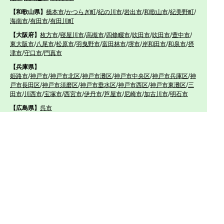
【和歌山県】
橋本市
/
かつらぎ町
/
紀の川市
/
岩出市
/
和歌山市
/
紀美野町
/
海南市
/
有田市
/
有田川町
【大阪府】
枚方市
/
寝屋川市
/
高槻市
/
四條畷市
/
吹田市
/
吹田市
/
豊中市
/
東大阪市
/
八尾市
/
松原市
/
羽曳野市
/
富田林市
/
堺市
/
岸和田市
/
和泉市
/
摂
津市
/
守口市
/
門真市
【兵庫県】
姫路市
/
神戸市
/
神戸市北区
/
神戸市灘区
/
神戸市中央区
/
神戸市兵庫区
/
神
戸市長田区
/
神戸市須磨区
/
神戸市垂水区
/
神戸市西区
/
神戸市東灘区
/
三
田市
/
川西市
/
宝塚市
/
西宮市
/
伊丹市
/
芦屋市
/
尼崎市
/
加古川市
/
明石市
【広島県】
呉市
【山口県】
山口市
/
下関市
/
山陽小野田市
/
宇部市
/
防府市
/
周南市
/
下松市
【香川県】
観音寺市
/
三豊市
/
善通寺市
/
丸亀市
/
坂出市
/
高松市
/
さぬき
市
/
東かがわ市
【愛媛県】
伊予市
/
東温市
/
松山市
/
今治市
/
西条市
/
新居浜市
/
四国中央市
【福岡県】
福岡市東区
/
福岡市南区
/
福岡市博多区
/
福岡市早良区
/
福岡市西区
/
福岡
市中央区
/
福岡市城南区
/
北九州市八幡西区
/
北九州市小倉南区
/
北九州
市小倉北区
/
北九州市門司区
/
北九州市若松区
/
北九州市八幡東区
/
北九
州市戸畑区
/
久留米市
/
飯塚市
/
大牟田市
/
春日市
/
筑紫野市
/
糸島市
/
宗像
市
/
大野城市
/
柳川市
/
太宰府市
/
行橋市
/
八女市
/
小郡市
/
古賀市
/
直方市
/
朝