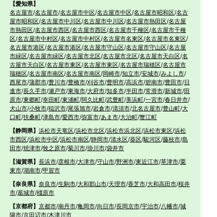
【愛知県】
名古屋市
/
名古屋市
/
名古屋市中区
/
名古屋市中区
/
名古屋市昭和区
/
名古
屋市昭和区
/
名古屋市中川区
/
名古屋市中川区
/
名古屋市熱田区
/
名古屋
市熱田区
/
名古屋市西区
/
名古屋市西区
/
名古屋市千種区
/
名古屋市千種
区
/
名古屋市中村区
/
名古屋市中村区
/
名古屋市名東区
/
名古屋市名東区
/
名古屋市港区
/
名古屋市港区
/
名古屋市守山区
/
名古屋市守山区
/
名古屋
市緑区
/
名古屋市緑区
/
名古屋市北区
/
名古屋市北区
/
名古屋市天白区
/
名
古屋市天白区
/
名古屋市東区
/
名古屋市東区
/
名古屋市瑞穂区
/
名古屋市
瑞穂区
/
名古屋市南区
/
名古屋市南区
/
岡崎市
/
知立市
/
安城市
/
みよし市
/
西尾市
/
蒲郡市
/
豊川市
/
豊橋市
/
刈谷市
/
豊明市
/
高浜市
/
碧南市
/
豊田市
/
日
進市
/
長久手市
/
瀬戸市
/
東海市
/
大府市
/
知多市
/
半田市
/
常滑市
/
新城市
/
田
原市
/
東郷町
/
幸田町
/
東浦町
/
阿久比町
/
武豊町
/
美浜町
/
一宮市
/
春日井市
/
犬山市
/
小牧市
/
稲沢市
/
尾張旭市
/
岩倉市
/
清須市
/
北名古屋市
/
豊山町
/
大
口町
/
扶桑町
/
津島市
/
愛西市
/
弥富市
/
あま市
/
大治町
/
蟹江町
【静岡県】
浜松市天竜区
/
浜松市北区
/
浜松市浜北区
/
浜松市東区
/
浜松
市西区
/
浜松市中区
/
浜松市南区
/
静岡市
/
清水区
/
葵区
/
駿河区
/
藤枝市
/
島
田市
/
焼津市
/
牧之原市
/
菊川市
/
掛川市
/
袋井市
【滋賀県】
長浜市
/
彦根市
/
大津市
/
守山市
/
野洲市
/
東近江市
/
草津市
/
栗
東市
/
湖南市
/
甲賀市
【奈良県】
奈良市
/
生駒市
/
大和郡山市
/
天理市
/
香芝市
/
大和高田市
/
桜井
市
/
葛城市
/
橿原市
【京都府】
京都市
/
南丹市
/
亀岡市
/
向日市
/
長岡京市
/
宇治市
/
八幡市
/
城
陽市
/
京田辺市
/
木津川市