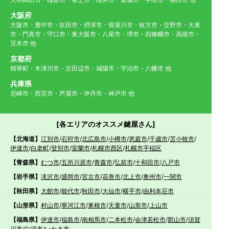
大阪府
大阪市・豊中市・吹田市・摂津市・寝屋川市・枚方市・交野市・大東
市・門真市・守口市・東大阪市・八尾市・堺市・四條畷市・高槻市・
茨木市 他
京都府
精華町・木津川市・京田辺市・城陽市・宇治市・八幡市 他
兵庫県
尼崎市・西宮市・芦屋市・伊丹市・神戸市 他
[各エリアのオススメ鍵屋さん]
【北海道】
江別市
/
石狩市
/
北広島市
/
小樽市
/
恵庭市
/
千歳市
/
苫小牧市
/
伊達市
/
白老町
/
登別市
/
室蘭市
/
札幌市西区
/
札幌市手稲区
【青森県】
むつ市
/
五所川原市
/
青森市
/
弘前市
/
十和田市
/
八戸市
【岩手県】
滝沢市
/
盛岡市
/
宮古市
/
花巻市
/
北上市
/
奥州市
/
一関市
【秋田県】
大館市
/
能代市
/
秋田市
/
大仙市
/
横手市
/
由利本荘市
【山形県】
村山市
/
寒河江市
/
東根市
/
天童市
/
山形市
/
上山市
【福島県】
伊達市
/
福島市
/
南相馬市
/
二本松市
/
会津若松市
/
郡山市
/
須賀
川市
/
白河市
/
いわき市