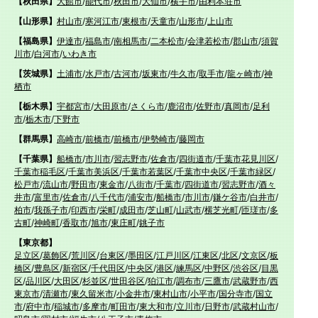
【秋田県】
大館市
/
能代市
/
秋田市
/
大仙市
/
横手市
/
由利本荘市
【山形県】
村山市
/
寒河江市
/
東根市
/
天童市
/
山形市
/
上山市
【福島県】
伊達市
/
福島市
/
南相馬市
/
二本松市
/
会津若松市
/
郡山市
/
須賀
川市
/
白河市
/
いわき市
【茨城県】
土浦市
/
水戸市
/
古河市
/
坂東市
/
牛久市
/
取手市
/
龍ヶ崎市
/
神
栖市
【栃木県】
宇都宮市
/
大田原市
/
さくら市
/
鹿沼市
/
佐野市
/
真岡市
/
足利
市
/
栃木市
/
下野市
【群馬県】
高崎市
/
前橋市
/
前橋市
/
伊勢崎市
/
藤岡市
【千葉県】
船橋市
/
市川市
/
習志野市
/
佐倉市
/
四街道市
/
千葉市花見川区
/
千葉市稲毛区
/
千葉市美浜区
/
千葉市若葉区
/
千葉市中央区
/
千葉市緑区
/
松戸市
/
流山市
/
野田市
/
東金市
/
八街市
/
千葉市
/
四街道市
/
習志野市
/
酒々
井市
/
富里市
/
佐倉市
/
八千代市
/
浦安市
/
船橋市
/
市川市
/
鎌ケ谷市
/
白井市
/
柏市
/
我孫子市
/
印西市
/
栄町
/
成田市
/
芝山町
/
山武市
/
横芝光町
/
匝瑳市
/
多
古町
/
神崎町
/
香取市
/
旭市
/
東庄町
/
銚子市
【東京都】
足立区
/
葛飾区
/
荒川区
/
台東区
/
墨田区
/
江戸川区
/
江東区
/
北区
/
文京区
/
板
橋区
/
豊島区
/
新宿区
/
千代田区
/
中央区
/
港区
/
練馬区
/
中野区
/
渋谷区
/
目黒
区
/
品川区
/
大田区
/
杉並区
/
世田谷区
/
狛江市
/
調布市
/
三鷹市
/
武蔵野市
/
西
東京市
/
清瀬市
/
東久留米市
/
小金井市
/
東村山市
/
小平市
/
国分寺市
/
国立
市
/
府中市
/
稲城市
/
多摩市
/
町田市
/
東大和市
/
立川市
/
日野市
/
武蔵村山市
/