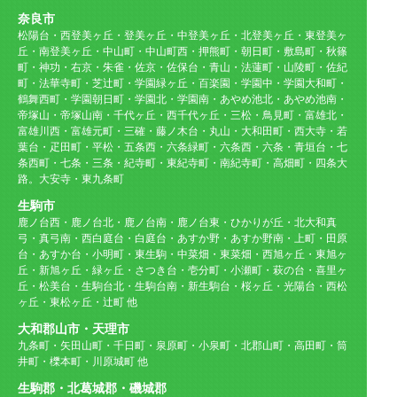
奈良市
松陽台・西登美ヶ丘・登美ヶ丘・中登美ヶ丘・北登美ヶ丘・東登美ヶ
丘・南登美ヶ丘・中山町・中山町西・押熊町・朝日町・敷島町・秋篠
町・神功・右京・朱雀・佐京・佐保台・青山・法蓮町・山陵町・佐紀
町・法華寺町・芝辻町・学園緑ヶ丘・百楽園・学園中・学園大和町・
鶴舞西町・学園朝日町・学園北・学園南・あやめ池北・あやめ池南・
帝塚山・帝塚山南・千代ヶ丘・西千代ヶ丘・三松・鳥見町・富雄北・
富雄川西・富雄元町・三確・藤ノ木台・丸山・大和田町・西大寺・若
葉台・疋田町・平松・五条西・六条緑町・六条西・六条・青垣台・七
条西町・七条・三条・紀寺町・東紀寺町・南紀寺町・高畑町・四条大
路。大安寺・東九条町
生駒市
鹿ノ台西・鹿ノ台北・鹿ノ台南・鹿ノ台東・ひかりが丘・北大和真
弓・真弓南・西白庭台・白庭台・あすか野・あすか野南・上町・田原
台・あすか台・小明町・東生駒・中菜畑・東菜畑・西旭ヶ丘・東旭ヶ
丘・新旭ヶ丘・緑ヶ丘・さつき台・壱分町・小瀬町・萩の台・喜里ヶ
丘・松美台・生駒台北・生駒台南・新生駒台・桜ヶ丘・光陽台・西松
ヶ丘・東松ヶ丘・辻町 他
大和郡山市・天理市
九条町・矢田山町・千日町・泉原町・小泉町・北郡山町・高田町・筒
井町・櫟本町・川原城町 他
生駒郡・北葛城郡・磯城郡