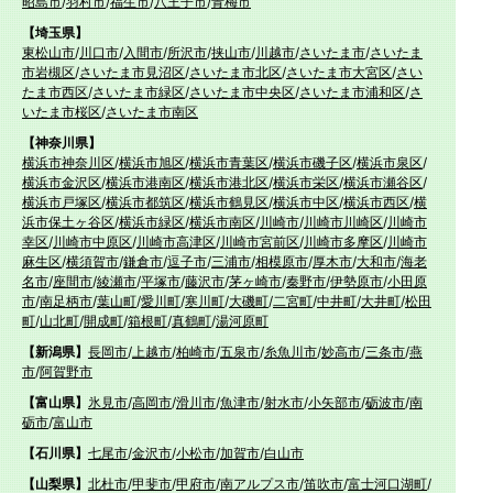
昭島市
/
羽村市
/
福生市
/
八王子市
/
青梅市
【埼玉県】
東松山市
/
川口市
/
入間市
/
所沢市
/
挟山市
/
川越市
/
さいたま市
/
さいたま
市岩槻区
/
さいたま市見沼区
/
さいたま市北区
/
さいたま市大宮区
/
さい
たま市西区
/
さいたま市緑区
/
さいたま市中央区
/
さいたま市浦和区
/
さ
いたま市桜区
/
さいたま市南区
【神奈川県】
横浜市神奈川区
/
横浜市旭区
/
横浜市青葉区
/
横浜市磯子区
/
横浜市泉区
/
横浜市金沢区
/
横浜市港南区
/
横浜市港北区
/
横浜市栄区
/
横浜市瀬谷区
/
横浜市戸塚区
/
横浜市都筑区
/
横浜市鶴見区
/
横浜市中区
/
横浜市西区
/
横
浜市保土ヶ谷区
/
横浜市緑区
/
横浜市南区
/
川崎市
/
川崎市川崎区
/
川崎市
幸区
/
川崎市中原区
/
川崎市高津区
/
川崎市宮前区
/
川崎市多摩区
/
川崎市
麻生区
/
横須賀市
/
鎌倉市
/
逗子市
/
三浦市
/
相模原市
/
厚木市
/
大和市
/
海老
名市
/
座間市
/
綾瀬市
/
平塚市
/
藤沢市
/
茅ヶ崎市
/
秦野市
/
伊勢原市
/
小田原
市
/
南足柄市
/
葉山町
/
愛川町
/
寒川町
/
大磯町
/
二宮町
/
中井町
/
大井町
/
松田
町
/
山北町
/
開成町
/
箱根町
/
真鶴町
/
湯河原町
【新潟県】
長岡市
/
上越市
/
柏崎市
/
五泉市
/
糸魚川市
/
妙高市
/
三条市
/
燕
市
/
阿賀野市
【富山県】
氷見市
/
高岡市
/
滑川市
/
魚津市
/
射水市
/
小矢部市
/
砺波市
/
南
砺市
/
富山市
【石川県】
七尾市
/
金沢市
/
小松市
/
加賀市
/
白山市
【山梨県】
北杜市
/
甲斐市
/
甲府市
/
南アルプス市
/
笛吹市
/
富士河口湖町
/