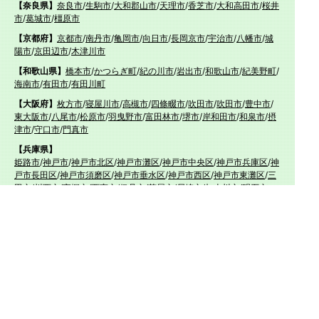
【奈良県】
奈良市
/
生駒市
/
大和郡山市
/
天理市
/
香芝市
/
大和高田市
/
桜井
市
/
葛城市
/
橿原市
【京都府】
京都市
/
南丹市
/
亀岡市
/
向日市
/
長岡京市
/
宇治市
/
八幡市
/
城
陽市
/
京田辺市
/
木津川市
【和歌山県】
橋本市
/
かつらぎ町
/
紀の川市
/
岩出市
/
和歌山市
/
紀美野町
/
海南市
/
有田市
/
有田川町
【大阪府】
枚方市
/
寝屋川市
/
高槻市
/
四條畷市
/
吹田市
/
吹田市
/
豊中市
/
東大阪市
/
八尾市
/
松原市
/
羽曳野市
/
富田林市
/
堺市
/
岸和田市
/
和泉市
/
摂
津市
/
守口市
/
門真市
【兵庫県】
姫路市
/
神戸市
/
神戸市北区
/
神戸市灘区
/
神戸市中央区
/
神戸市兵庫区
/
神
戸市長田区
/
神戸市須磨区
/
神戸市垂水区
/
神戸市西区
/
神戸市東灘区
/
三
田市
/
川西市
/
宝塚市
/
西宮市
/
伊丹市
/
芦屋市
/
尼崎市
/
加古川市
/
明石市
【広島県】
呉市
【山口県】
山口市
/
下関市
/
山陽小野田市
/
宇部市
/
防府市
/
周南市
/
下松市
【香川県】
観音寺市
/
三豊市
/
善通寺市
/
丸亀市
/
坂出市
/
高松市
/
さぬき
市
/
東かがわ市
【愛媛県】
伊予市
/
東温市
/
松山市
/
今治市
/
西条市
/
新居浜市
/
四国中央市
【福岡県】
福岡市東区
/
福岡市南区
/
福岡市博多区
/
福岡市早良区
/
福岡市西区
/
福岡