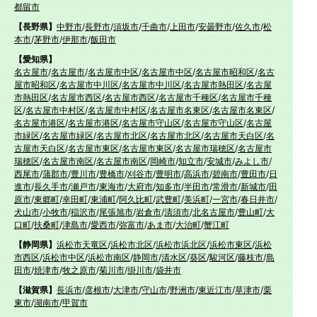
都留市
【長野県】
中野市
/
長野市
/
須坂市
/
千曲市
/
上田市
/
安曇野市
/
佐久市
/
松
本市
/
茅野市
/
伊那市
/
飯田市
【愛知県】
名古屋市
/
名古屋市
/
名古屋市中区
/
名古屋市中区
/
名古屋市昭和区
/
名古
屋市昭和区
/
名古屋市中川区
/
名古屋市中川区
/
名古屋市熱田区
/
名古屋
市熱田区
/
名古屋市西区
/
名古屋市西区
/
名古屋市千種区
/
名古屋市千種
区
/
名古屋市中村区
/
名古屋市中村区
/
名古屋市名東区
/
名古屋市名東区
/
名古屋市港区
/
名古屋市港区
/
名古屋市守山区
/
名古屋市守山区
/
名古屋
市緑区
/
名古屋市緑区
/
名古屋市北区
/
名古屋市北区
/
名古屋市天白区
/
名
古屋市天白区
/
名古屋市東区
/
名古屋市東区
/
名古屋市瑞穂区
/
名古屋市
瑞穂区
/
名古屋市南区
/
名古屋市南区
/
岡崎市
/
知立市
/
安城市
/
みよし市
/
西尾市
/
蒲郡市
/
豊川市
/
豊橋市
/
刈谷市
/
豊明市
/
高浜市
/
碧南市
/
豊田市
/
日
進市
/
長久手市
/
瀬戸市
/
東海市
/
大府市
/
知多市
/
半田市
/
常滑市
/
新城市
/
田
原市
/
東郷町
/
幸田町
/
東浦町
/
阿久比町
/
武豊町
/
美浜町
/
一宮市
/
春日井市
/
犬山市
/
小牧市
/
稲沢市
/
尾張旭市
/
岩倉市
/
清須市
/
北名古屋市
/
豊山町
/
大
口町
/
扶桑町
/
津島市
/
愛西市
/
弥富市
/
あま市
/
大治町
/
蟹江町
【静岡県】
浜松市天竜区
/
浜松市北区
/
浜松市浜北区
/
浜松市東区
/
浜松
市西区
/
浜松市中区
/
浜松市南区
/
静岡市
/
清水区
/
葵区
/
駿河区
/
藤枝市
/
島
田市
/
焼津市
/
牧之原市
/
菊川市
/
掛川市
/
袋井市
【滋賀県】
長浜市
/
彦根市
/
大津市
/
守山市
/
野洲市
/
東近江市
/
草津市
/
栗
東市
/
湖南市
/
甲賀市