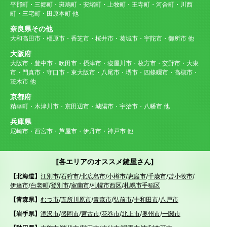
平郡町・三郷町・斑鳩町・安堵町・上牧町・王寺町・河合町・川西
町・三宅町・田原本町 他
奈良県その他
大和高田市・橿原市・香芝市・桜井市・葛城市・宇陀市・御所市 他
大阪府
大阪市・豊中市・吹田市・摂津市・寝屋川市・枚方市・交野市・大東
市・門真市・守口市・東大阪市・八尾市・堺市・四條畷市・高槻市・
茨木市 他
京都府
精華町・木津川市・京田辺市・城陽市・宇治市・八幡市 他
兵庫県
尼崎市・西宮市・芦屋市・伊丹市・神戸市 他
[各エリアのオススメ鍵屋さん]
【北海道】
江別市
/
石狩市
/
北広島市
/
小樽市
/
恵庭市
/
千歳市
/
苫小牧市
/
伊達市
/
白老町
/
登別市
/
室蘭市
/
札幌市西区
/
札幌市手稲区
【青森県】
むつ市
/
五所川原市
/
青森市
/
弘前市
/
十和田市
/
八戸市
【岩手県】
滝沢市
/
盛岡市
/
宮古市
/
花巻市
/
北上市
/
奥州市
/
一関市