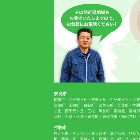
奈良市
松陽台・西登美ヶ丘・登美ヶ丘・中登美ヶ丘・北登
法蓮町・山陵町・佐紀町・法華寺町・芝辻町・学園
ヶ丘・西千代ヶ丘・三松・鳥見町・富雄北・富雄川
西町・七条・三条・紀寺町・東紀寺町・南紀寺町・
生駒市
鹿ノ台西・鹿ノ台北・鹿ノ台南・鹿ノ台東・ひかり
畑・西旭ヶ丘・東旭ヶ丘・新旭ヶ丘・緑ヶ丘・さつ