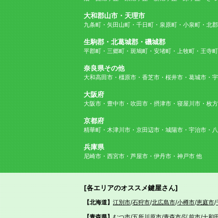
大和郡山市・天理市
九条町・矢田山町・千日町・泉原町・小泉町・北郡
生駒郡・北葛城郡・磯城郡
平郡町・三郷町・斑鳩町・安堵町・上牧町・王寺町
奈良県その他
大和高田市・橿原市・香芝市・桜井市・葛城市・宇
大阪府
大阪市・豊中市・吹田市・摂津市・寝屋川市・枚方
京都府
精華町・木津川市・京田辺市・城陽市・宇治市・八
兵庫県
尼崎市・西宮市・芦屋市・伊丹市・神戸市 他
[各エリアのオススメ鍵屋さん]
【北海道】
江別市
/
石狩市
/
北広島市
/
小樽市
/
恵庭市
/
【青森県】
むつ市
/
五所川原市
/
青森市
/
弘前市
/
十和