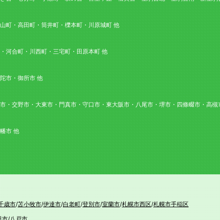
山町・高田町・筒井町・櫟本町・川原城町 他
・河合町・川西町・三宅町・田原本町 他
陀市・御所市 他
市・交野市・大東市・門真市・守口市・東大阪市・八尾市・堺市・四條畷市・高槻市
幡市 他
千歳市
/
苫小牧市
/
伊達市
/
白老町
/
登別市
/
室蘭市
/
札幌市西区
/
札幌市手稲区
田市
/
八戸市