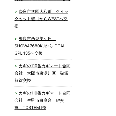
奈良市学園大和町 クイッ
クセット破損からWESTへ交
換
奈良市西登美ケ丘
SHOWA7680KJから GOAL
GPL435へ交換
カギの110番カギマート合同
会社 大阪市東淀川区 破壊
解錠交換
カギの110番カギマート合同
会社 生駒市白庭台 鍵交
換 TOSTEM PS