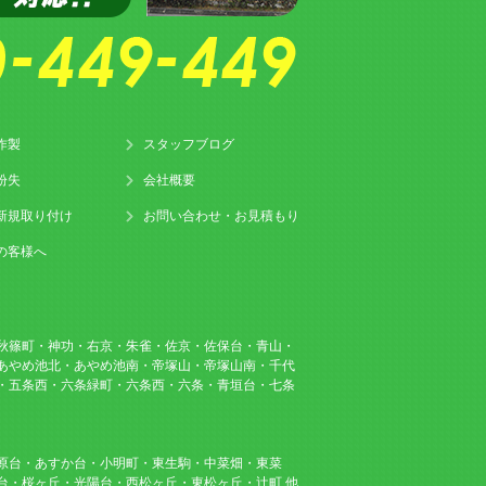
作製
スタッフブログ
紛失
会社概要
新規取り付け
お問い合わせ・お見積もり
の客様へ
秋篠町・神功・右京・朱雀・佐京・佐保台・青山・
あやめ池北・あやめ池南・帝塚山・帝塚山南・千代
・五条西・六条緑町・六条西・六条・青垣台・七条
原台・あすか台・小明町・東生駒・中菜畑・東菜
台・桜ヶ丘・光陽台・西松ヶ丘・東松ヶ丘・辻町 他