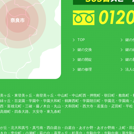
TOP
鍵の
鍵の交換
鍵の
鍵の開錠
鍵の
鍵の修理
法人
美ヶ丘・東登美ヶ丘・南登美ヶ丘・中山町・中山町西・押熊町・朝日町・敷島町・
緑ヶ丘・百楽園・学園中・学園大和町・鶴舞西町・学園朝日町・学園北・学園南・
西・富雄元町・三確・藤ノ木台・丸山・大和田町・西大寺・若葉台・疋田町・平松
高畑町・四条大路。大安寺・東九条町
が丘・北大和真弓・真弓南・西白庭台・白庭台・あすか野・あすか野南・上町・田
き台・壱分町・小瀬町・萩の台・喜里ヶ丘・松美台・生駒台北・生駒台南・新生駒