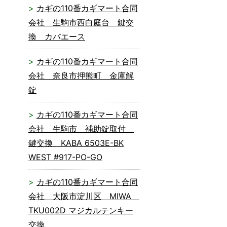
カギの110番カギマート合同
会社 生駒市西白庭台 鍵交
換 カバエース
カギの110番カギマート合同
会社 奈良市押熊町 金庫解
錠
カギの110番カギマート合同
会社 生駒市 補助錠取付
鍵交換 KABA 6503E-BK
WEST #917-PO-GO
カギの110番カギマート合同
会社 大阪市淀川区 MIWA
TKU002D マジカルテンキー
交換