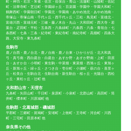
町・神功・右京・朱雀・佐京・佐保台・青山・法蓮町・山陵町・佐紀
町・法華寺町・芝辻町・学園緑ヶ丘・百楽園・学園中・学園大和町・
鶴舞西町・学園朝日町・学園北・学園南・あやめ池北・あやめ池南・
帝塚山・帝塚山南・千代ヶ丘・西千代ヶ丘・三松・鳥見町・富雄北・
富雄川西・富雄元町・三確・藤ノ木台・丸山・大和田町・西大寺・若
葉台・疋田町・平松・五条西・六条緑町・六条西・六条・青垣台・七
条西町・七条・三条・紀寺町・東紀寺町・南紀寺町・高畑町・四条大
路。大安寺・東九条町
生駒市
鹿ノ台西・鹿ノ台北・鹿ノ台南・鹿ノ台東・ひかりが丘・北大和真
弓・真弓南・西白庭台・白庭台・あすか野・あすか野南・上町・田原
台・あすか台・小明町・東生駒・中菜畑・東菜畑・西旭ヶ丘・東旭ヶ
丘・新旭ヶ丘・緑ヶ丘・さつき台・壱分町・小瀬町・萩の台・喜里ヶ
丘・松美台・生駒台北・生駒台南・新生駒台・桜ヶ丘・光陽台・西松
ヶ丘・東松ヶ丘・辻町 他
大和郡山市・天理市
九条町・矢田山町・千日町・泉原町・小泉町・北郡山町・高田町・筒
井町・櫟本町・川原城町 他
生駒郡・北葛城郡・磯城郡
平郡町・三郷町・斑鳩町・安堵町・上牧町・王寺町・河合町・川西
町・三宅町・田原本町 他
奈良県その他