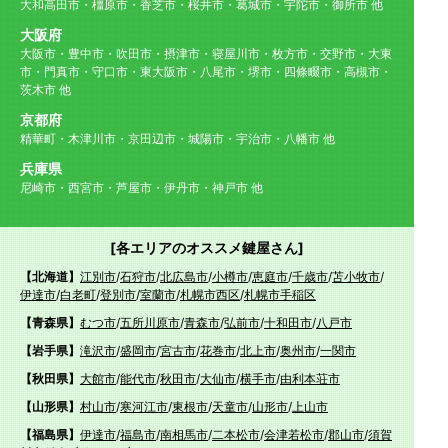
大和高田市・橿原市・香芝市・桜井市・葛城市・宇陀市・御所市 他
大阪府
大阪市・豊中市・吹田市・摂津市・寝屋川市・枚方市・交野市・大東
市・門真市・守口市・東大阪市・八尾市・堺市・四條畷市・高槻市・
茨木市 他
京都府
精華町・木津川市・京田辺市・城陽市・宇治市・八幡市 他
兵庫県
尼崎市・西宮市・芦屋市・伊丹市・神戸市 他
[各エリアのオススメ鍵屋さん]
【北海道】
江別市
/
石狩市
/
北広島市
/
小樽市
/
恵庭市
/
千歳市
/
苫小牧市
/
伊達市
/
白老町
/
登別市
/
室蘭市
/
札幌市西区
/
札幌市手稲区
【青森県】
むつ市
/
五所川原市
/
青森市
/
弘前市
/
十和田市
/
八戸市
【岩手県】
滝沢市
/
盛岡市
/
宮古市
/
花巻市
/
北上市
/
奥州市
/
一関市
【秋田県】
大館市
/
能代市
/
秋田市
/
大仙市
/
横手市
/
由利本荘市
【山形県】
村山市
/
寒河江市
/
東根市
/
天童市
/
山形市
/
上山市
【福島県】
伊達市
/
福島市
/
南相馬市
/
二本松市
/
会津若松市
/
郡山市
/
須賀