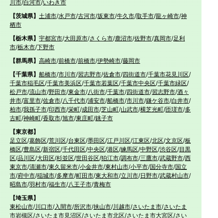
川市
/
白河市
/
いわき市
【茨城県】
土浦市
/
水戸市
/
古河市
/
坂東市
/
牛久市
/
取手市
/
龍ヶ崎市
/
神
栖市
【栃木県】
宇都宮市
/
大田原市
/
さくら市
/
鹿沼市
/
佐野市
/
真岡市
/
足利
市
/
栃木市
/
下野市
【群馬県】
高崎市
/
前橋市
/
前橋市
/
伊勢崎市
/
藤岡市
【千葉県】
船橋市
/
市川市
/
習志野市
/
佐倉市
/
四街道市
/
千葉市花見川区
/
千葉市稲毛区
/
千葉市美浜区
/
千葉市若葉区
/
千葉市中央区
/
千葉市緑区
/
松戸市
/
流山市
/
野田市
/
東金市
/
八街市
/
千葉市
/
四街道市
/
習志野市
/
酒々
井市
/
富里市
/
佐倉市
/
八千代市
/
浦安市
/
船橋市
/
市川市
/
鎌ケ谷市
/
白井市
/
柏市
/
我孫子市
/
印西市
/
栄町
/
成田市
/
芝山町
/
山武市
/
横芝光町
/
匝瑳市
/
多
古町
/
神崎町
/
香取市
/
旭市
/
東庄町
/
銚子市
【東京都】
足立区
/
葛飾区
/
荒川区
/
台東区
/
墨田区
/
江戸川区
/
江東区
/
北区
/
文京区
/
板
橋区
/
豊島区
/
新宿区
/
千代田区
/
中央区
/
港区
/
練馬区
/
中野区
/
渋谷区
/
目黒
区
/
品川区
/
大田区
/
杉並区
/
世田谷区
/
狛江市
/
調布市
/
三鷹市
/
武蔵野市
/
西
東京市
/
清瀬市
/
東久留米市
/
小金井市
/
東村山市
/
小平市
/
国分寺市
/
国立
市
/
府中市
/
稲城市
/
多摩市
/
町田市
/
東大和市
/
立川市
/
日野市
/
武蔵村山市
/
昭島市
/
羽村市
/
福生市
/
八王子市
/
青梅市
【埼玉県】
東松山市
/
川口市
/
入間市
/
所沢市
/
挟山市
/
川越市
/
さいたま市
/
さいたま
市岩槻区
/
さいたま市見沼区
/
さいたま市北区
/
さいたま市大宮区
/
さい