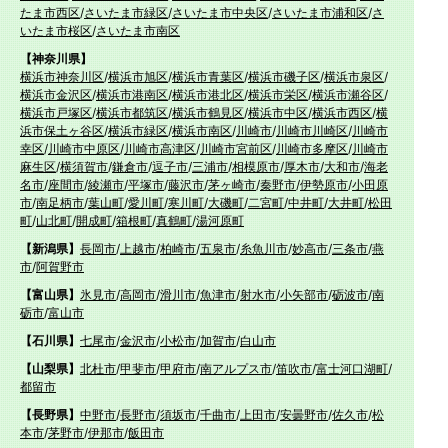
たま市西区
/
さいたま市緑区
/
さいたま市中央区
/
さいたま市浦和区
/
さ
いたま市桜区
/
さいたま市南区
【神奈川県】
横浜市神奈川区
/
横浜市旭区
/
横浜市青葉区
/
横浜市磯子区
/
横浜市泉区
/
横浜市金沢区
/
横浜市港南区
/
横浜市港北区
/
横浜市栄区
/
横浜市瀬谷区
/
横浜市戸塚区
/
横浜市都筑区
/
横浜市鶴見区
/
横浜市中区
/
横浜市西区
/
横
浜市保土ヶ谷区
/
横浜市緑区
/
横浜市南区
/
川崎市
/
川崎市川崎区
/
川崎市
幸区
/
川崎市中原区
/
川崎市高津区
/
川崎市宮前区
/
川崎市多摩区
/
川崎市
麻生区
/
横須賀市
/
鎌倉市
/
逗子市
/
三浦市
/
相模原市
/
厚木市
/
大和市
/
海老
名市
/
座間市
/
綾瀬市
/
平塚市
/
藤沢市
/
茅ヶ崎市
/
秦野市
/
伊勢原市
/
小田原
市
/
南足柄市
/
葉山町
/
愛川町
/
寒川町
/
大磯町
/
二宮町
/
中井町
/
大井町
/
松田
町
/
山北町
/
開成町
/
箱根町
/
真鶴町
/
湯河原町
【新潟県】
長岡市
/
上越市
/
柏崎市
/
五泉市
/
糸魚川市
/
妙高市
/
三条市
/
燕
市
/
阿賀野市
【富山県】
氷見市
/
高岡市
/
滑川市
/
魚津市
/
射水市
/
小矢部市
/
砺波市
/
南
砺市
/
富山市
【石川県】
七尾市
/
金沢市
/
小松市
/
加賀市
/
白山市
【山梨県】
北杜市
/
甲斐市
/
甲府市
/
南アルプス市
/
笛吹市
/
富士河口湖町
/
都留市
【長野県】
中野市
/
長野市
/
須坂市
/
千曲市
/
上田市
/
安曇野市
/
佐久市
/
松
本市
/
茅野市
/
伊那市
/
飯田市