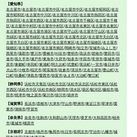
【愛知県】
名古屋市
/
名古屋市
/
名古屋市中区
/
名古屋市中区
/
名古屋市昭和区
/
名古
屋市昭和区
/
名古屋市中川区
/
名古屋市中川区
/
名古屋市熱田区
/
名古屋
市熱田区
/
名古屋市西区
/
名古屋市西区
/
名古屋市千種区
/
名古屋市千種
区
/
名古屋市中村区
/
名古屋市中村区
/
名古屋市名東区
/
名古屋市名東区
/
名古屋市港区
/
名古屋市港区
/
名古屋市守山区
/
名古屋市守山区
/
名古屋
市緑区
/
名古屋市緑区
/
名古屋市北区
/
名古屋市北区
/
名古屋市天白区
/
名
古屋市天白区
/
名古屋市東区
/
名古屋市東区
/
名古屋市瑞穂区
/
名古屋市
瑞穂区
/
名古屋市南区
/
名古屋市南区
/
岡崎市
/
知立市
/
安城市
/
みよし市
/
西尾市
/
蒲郡市
/
豊川市
/
豊橋市
/
刈谷市
/
豊明市
/
高浜市
/
碧南市
/
豊田市
/
日
進市
/
長久手市
/
瀬戸市
/
東海市
/
大府市
/
知多市
/
半田市
/
常滑市
/
新城市
/
田
原市
/
東郷町
/
幸田町
/
東浦町
/
阿久比町
/
武豊町
/
美浜町
/
一宮市
/
春日井市
/
犬山市
/
小牧市
/
稲沢市
/
尾張旭市
/
岩倉市
/
清須市
/
北名古屋市
/
豊山町
/
大
口町
/
扶桑町
/
津島市
/
愛西市
/
弥富市
/
あま市
/
大治町
/
蟹江町
【静岡県】
浜松市天竜区
/
浜松市北区
/
浜松市浜北区
/
浜松市東区
/
浜松
市西区
/
浜松市中区
/
浜松市南区
/
静岡市
/
清水区
/
葵区
/
駿河区
/
藤枝市
/
島
田市
/
焼津市
/
牧之原市
/
菊川市
/
掛川市
/
袋井市
【滋賀県】
長浜市
/
彦根市
/
大津市
/
守山市
/
野洲市
/
東近江市
/
草津市
/
栗
東市
/
湖南市
/
甲賀市
【奈良県】
奈良市
/
生駒市
/
大和郡山市
/
天理市
/
香芝市
/
大和高田市
/
桜井
市
/
葛城市
/
橿原市
【京都府】
京都市
/
南丹市
/
亀岡市
/
向日市
/
長岡京市
/
宇治市
/
八幡市
/
城