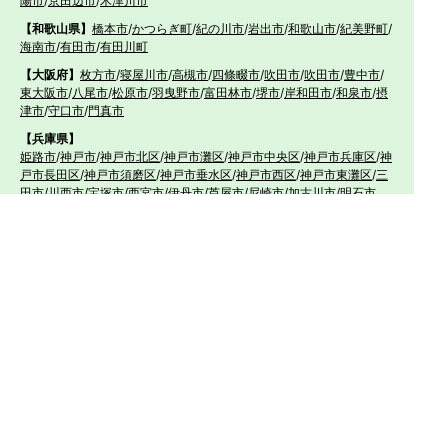
陽市
/
京田辺市
/
木津川市
【和歌山県】
橋本市
/
かつらぎ町
/
紀の川市
/
岩出市
/
和歌山市
/
紀美野町
/
海南市
/
有田市
/
有田川町
【大阪府】
枚方市
/
寝屋川市
/
高槻市
/
四條畷市
/
吹田市
/
吹田市
/
豊中市
/
東大阪市
/
八尾市
/
松原市
/
羽曳野市
/
富田林市
/
堺市
/
岸和田市
/
和泉市
/
摂
津市
/
守口市
/
門真市
【兵庫県】
姫路市
/
神戸市
/
神戸市北区
/
神戸市灘区
/
神戸市中央区
/
神戸市兵庫区
/
神
戸市長田区
/
神戸市須磨区
/
神戸市垂水区
/
神戸市西区
/
神戸市東灘区
/
三
田市
/
川西市
/
宝塚市
/
西宮市
/
伊丹市
/
芦屋市
/
尼崎市
/
加古川市
/
明石市
【広島県】
呉市
【山口県】
山口市
/
下関市
/
山陽小野田市
/
宇部市
/
防府市
/
周南市
/
下松市
【香川県】
観音寺市
/
三豊市
/
善通寺市
/
丸亀市
/
坂出市
/
高松市
/
さぬき
市
/
東かがわ市
【愛媛県】
伊予市
/
東温市
/
松山市
/
今治市
/
西条市
/
新居浜市
/
四国中央市
【福岡県】
福岡市東区
/
福岡市南区
/
福岡市博多区
/
福岡市早良区
/
福岡市西区
/
福岡
市中央区
/
福岡市城南区
/
北九州市八幡西区
/
北九州市小倉南区
/
北九州
市小倉北区
/
北九州市門司区
/
北九州市若松区
/
北九州市八幡東区
/
北九
州市戸畑区
/
久留米市
/
飯塚市
/
大牟田市
/
春日市
/
筑紫野市
/
糸島市
/
宗像
市
/
大野城市
/
柳川市
/
太宰府市
/
行橋市
/
八女市
/
小郡市
/
古賀市
/
直方市
/
朝