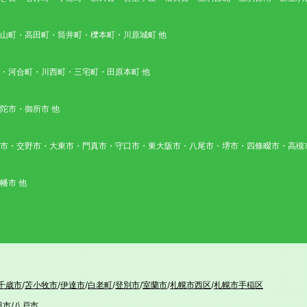
山町・高田町・筒井町・櫟本町・川原城町 他
・河合町・川西町・三宅町・田原本町 他
陀市・御所市 他
市・交野市・大東市・門真市・守口市・東大阪市・八尾市・堺市・四條畷市・高槻市
幡市 他
千歳市
/
苫小牧市
/
伊達市
/
白老町
/
登別市
/
室蘭市
/
札幌市西区
/
札幌市手稲区
田市
/
八戸市