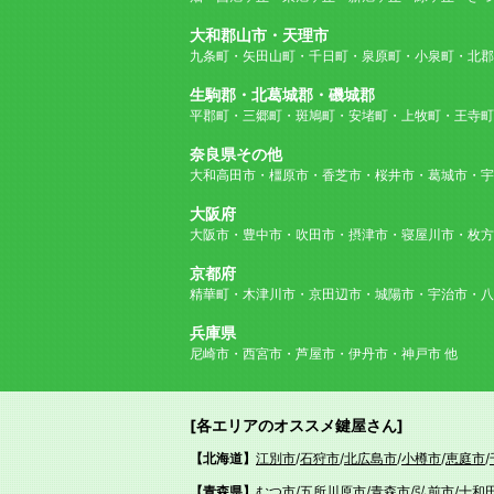
大和郡山市・天理市
九条町・矢田山町・千日町・泉原町・小泉町・北郡
生駒郡・北葛城郡・磯城郡
平郡町・三郷町・斑鳩町・安堵町・上牧町・王寺町
奈良県その他
大和高田市・橿原市・香芝市・桜井市・葛城市・宇
大阪府
大阪市・豊中市・吹田市・摂津市・寝屋川市・枚方
京都府
精華町・木津川市・京田辺市・城陽市・宇治市・八
兵庫県
尼崎市・西宮市・芦屋市・伊丹市・神戸市 他
[各エリアのオススメ鍵屋さん]
【北海道】
江別市
/
石狩市
/
北広島市
/
小樽市
/
恵庭市
/
【青森県】
むつ市
/
五所川原市
/
青森市
/
弘前市
/
十和