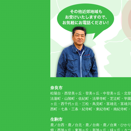
奈良市
松陽台・西登美ヶ丘・登美ヶ丘・中登美ヶ丘・北登
法蓮町・山陵町・佐紀町・法華寺町・芝辻町・学園
ヶ丘・西千代ヶ丘・三松・鳥見町・富雄北・富雄川
西町・七条・三条・紀寺町・東紀寺町・南紀寺町・
生駒市
鹿ノ台西・鹿ノ台北・鹿ノ台南・鹿ノ台東・ひかり
畑・西旭ヶ丘・東旭ヶ丘・新旭ヶ丘・緑ヶ丘・さつ