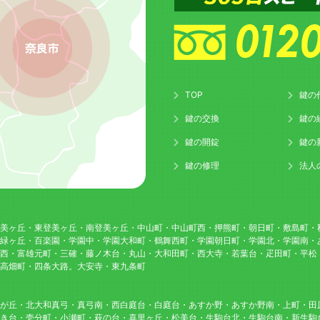
TOP
鍵の
鍵の交換
鍵の
鍵の開錠
鍵の
鍵の修理
法人
美ヶ丘・東登美ヶ丘・南登美ヶ丘・中山町・中山町西・押熊町・朝日町・敷島町・
緑ヶ丘・百楽園・学園中・学園大和町・鶴舞西町・学園朝日町・学園北・学園南・
西・富雄元町・三確・藤ノ木台・丸山・大和田町・西大寺・若葉台・疋田町・平松
高畑町・四条大路。大安寺・東九条町
が丘・北大和真弓・真弓南・西白庭台・白庭台・あすか野・あすか野南・上町・田
き台・壱分町・小瀬町・萩の台・喜里ヶ丘・松美台・生駒台北・生駒台南・新生駒