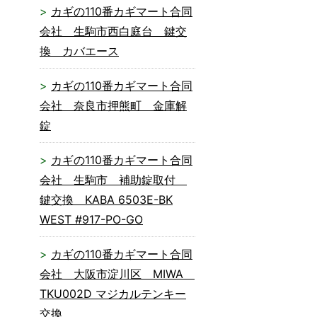
カギの110番カギマート合同
会社 生駒市西白庭台 鍵交
換 カバエース
カギの110番カギマート合同
会社 奈良市押熊町 金庫解
錠
カギの110番カギマート合同
会社 生駒市 補助錠取付
鍵交換 KABA 6503E-BK
WEST #917-PO-GO
カギの110番カギマート合同
会社 大阪市淀川区 MIWA
TKU002D マジカルテンキー
交換