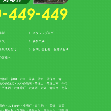
作製
スタッフブログ
紛失
会社概要
新規取り付け
お問い合わせ・お見積もり
の客様へ
秋篠町・神功・右京・朱雀・佐京・佐保台・青山・
あやめ池北・あやめ池南・帝塚山・帝塚山南・千代
・五条西・六条緑町・六条西・六条・青垣台・七条
原台・あすか台・小明町・東生駒・中菜畑・東菜
台・桜ヶ丘・光陽台・西松ヶ丘・東松ヶ丘・辻町 他