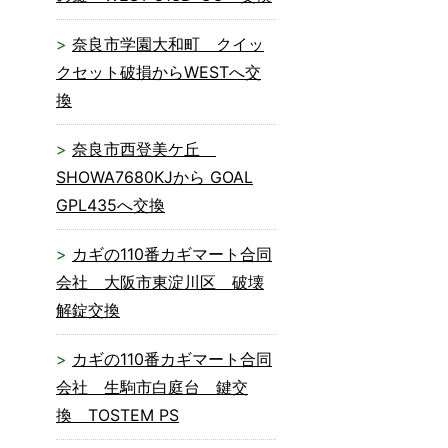
奈良市学園大和町 クイッ
クセット破損からWESTへ交
換
奈良市西登美ケ丘
SHOWA7680KJから GOAL
GPL435へ交換
カギの110番カギマート合同
会社 大阪市東淀川区 破壊
解錠交換
カギの110番カギマート合同
会社 生駒市白庭台 鍵交
換 TOSTEM PS