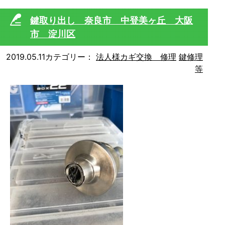
鍵取り出し 奈良市 中登美ヶ丘 大阪
市 淀川区
2019.05.11
カテゴリー：
法人様カギ交換 修理
鍵修理
等