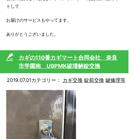
トして
お届けのサービスもやってます。
ありがとうございました。
カギの110番カギマート合同会社 奈良
市学園南 U9PMK破壊解錠交換
2019.07.01
カテゴリー：
カギ交換
錠前交換
鍵修理等