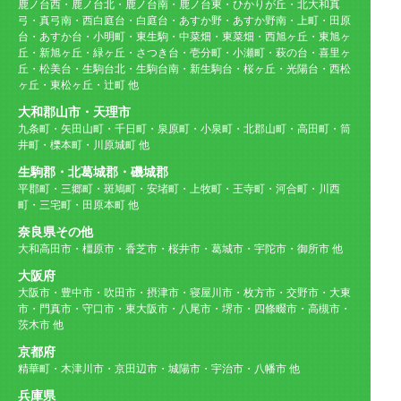
鹿ノ台西・鹿ノ台北・鹿ノ台南・鹿ノ台東・ひかりが丘・北大和真
弓・真弓南・西白庭台・白庭台・あすか野・あすか野南・上町・田原
台・あすか台・小明町・東生駒・中菜畑・東菜畑・西旭ヶ丘・東旭ヶ
丘・新旭ヶ丘・緑ヶ丘・さつき台・壱分町・小瀬町・萩の台・喜里ヶ
丘・松美台・生駒台北・生駒台南・新生駒台・桜ヶ丘・光陽台・西松
ヶ丘・東松ヶ丘・辻町 他
大和郡山市・天理市
九条町・矢田山町・千日町・泉原町・小泉町・北郡山町・高田町・筒
井町・櫟本町・川原城町 他
生駒郡・北葛城郡・磯城郡
平郡町・三郷町・斑鳩町・安堵町・上牧町・王寺町・河合町・川西
町・三宅町・田原本町 他
奈良県その他
大和高田市・橿原市・香芝市・桜井市・葛城市・宇陀市・御所市 他
大阪府
大阪市・豊中市・吹田市・摂津市・寝屋川市・枚方市・交野市・大東
市・門真市・守口市・東大阪市・八尾市・堺市・四條畷市・高槻市・
茨木市 他
京都府
精華町・木津川市・京田辺市・城陽市・宇治市・八幡市 他
兵庫県