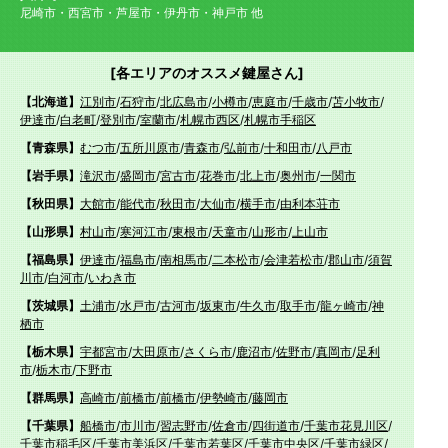
尼崎市・西宮市・芦屋市・伊丹市・神戸市 他
[各エリアのオススメ鍵屋さん]
【北海道】
江別市
/
石狩市
/
北広島市
/
小樽市
/
恵庭市
/
千歳市
/
苫小牧市
/
伊達市
/
白老町
/
登別市
/
室蘭市
/
札幌市西区
/
札幌市手稲区
【青森県】
むつ市
/
五所川原市
/
青森市
/
弘前市
/
十和田市
/
八戸市
【岩手県】
滝沢市
/
盛岡市
/
宮古市
/
花巻市
/
北上市
/
奥州市
/
一関市
【秋田県】
大館市
/
能代市
/
秋田市
/
大仙市
/
横手市
/
由利本荘市
【山形県】
村山市
/
寒河江市
/
東根市
/
天童市
/
山形市
/
上山市
【福島県】
伊達市
/
福島市
/
南相馬市
/
二本松市
/
会津若松市
/
郡山市
/
須賀
川市
/
白河市
/
いわき市
【茨城県】
土浦市
/
水戸市
/
古河市
/
坂東市
/
牛久市
/
取手市
/
龍ヶ崎市
/
神
栖市
【栃木県】
宇都宮市
/
大田原市
/
さくら市
/
鹿沼市
/
佐野市
/
真岡市
/
足利
市
/
栃木市
/
下野市
【群馬県】
高崎市
/
前橋市
/
前橋市
/
伊勢崎市
/
藤岡市
【千葉県】
船橋市
/
市川市
/
習志野市
/
佐倉市
/
四街道市
/
千葉市花見川区
/
千葉市稲毛区
/
千葉市美浜区
/
千葉市若葉区
/
千葉市中央区
/
千葉市緑区
/