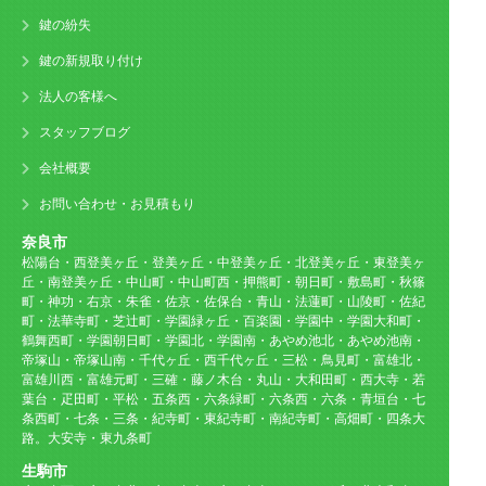
鍵の紛失
鍵の新規取り付け
法人の客様へ
スタッフブログ
会社概要
お問い合わせ・お見積もり
奈良市
松陽台・西登美ヶ丘・登美ヶ丘・中登美ヶ丘・北登美ヶ丘・東登美ヶ
丘・南登美ヶ丘・中山町・中山町西・押熊町・朝日町・敷島町・秋篠
町・神功・右京・朱雀・佐京・佐保台・青山・法蓮町・山陵町・佐紀
町・法華寺町・芝辻町・学園緑ヶ丘・百楽園・学園中・学園大和町・
鶴舞西町・学園朝日町・学園北・学園南・あやめ池北・あやめ池南・
帝塚山・帝塚山南・千代ヶ丘・西千代ヶ丘・三松・鳥見町・富雄北・
富雄川西・富雄元町・三確・藤ノ木台・丸山・大和田町・西大寺・若
葉台・疋田町・平松・五条西・六条緑町・六条西・六条・青垣台・七
条西町・七条・三条・紀寺町・東紀寺町・南紀寺町・高畑町・四条大
路。大安寺・東九条町
生駒市