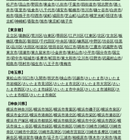
松戸市
/
流山市
/
野田市
/
東金市
/
八街市
/
千葉市
/
四街道市
/
習志野市
/
酒々
井市
/
富里市
/
佐倉市
/
八千代市
/
浦安市
/
船橋市
/
市川市
/
鎌ケ谷市
/
白井市
/
柏市
/
我孫子市
/
印西市
/
栄町
/
成田市
/
芝山町
/
山武市
/
横芝光町
/
匝瑳市
/
多
古町
/
神崎町
/
香取市
/
旭市
/
東庄町
/
銚子市
【東京都】
足立区
/
葛飾区
/
荒川区
/
台東区
/
墨田区
/
江戸川区
/
江東区
/
北区
/
文京区
/
板
橋区
/
豊島区
/
新宿区
/
千代田区
/
中央区
/
港区
/
練馬区
/
中野区
/
渋谷区
/
目黒
区
/
品川区
/
大田区
/
杉並区
/
世田谷区
/
狛江市
/
調布市
/
三鷹市
/
武蔵野市
/
西
東京市
/
清瀬市
/
東久留米市
/
小金井市
/
東村山市
/
小平市
/
国分寺市
/
国立
市
/
府中市
/
稲城市
/
多摩市
/
町田市
/
東大和市
/
立川市
/
日野市
/
武蔵村山市
/
昭島市
/
羽村市
/
福生市
/
八王子市
/
青梅市
【埼玉県】
東松山市
/
川口市
/
入間市
/
所沢市
/
挟山市
/
川越市
/
さいたま市
/
さいたま
市岩槻区
/
さいたま市見沼区
/
さいたま市北区
/
さいたま市大宮区
/
さい
たま市西区
/
さいたま市緑区
/
さいたま市中央区
/
さいたま市浦和区
/
さ
いたま市桜区
/
さいたま市南区
【神奈川県】
横浜市神奈川区
/
横浜市旭区
/
横浜市青葉区
/
横浜市磯子区
/
横浜市泉区
/
横浜市金沢区
/
横浜市港南区
/
横浜市港北区
/
横浜市栄区
/
横浜市瀬谷区
/
横浜市戸塚区
/
横浜市都筑区
/
横浜市鶴見区
/
横浜市中区
/
横浜市西区
/
横
浜市保土ヶ谷区
/
横浜市緑区
/
横浜市南区
/
川崎市
/
川崎市川崎区
/
川崎市
幸区
/
川崎市中原区
/
川崎市高津区
/
川崎市宮前区
/
川崎市多摩区
/
川崎市
麻生区
/
横須賀市
/
鎌倉市
/
逗子市
/
三浦市
/
相模原市
/
厚木市
/
大和市
/
海老