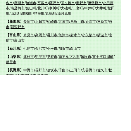
名市
/
座間市
/
綾瀬市
/
平塚市
/
藤沢市
/
茅ヶ崎市
/
秦野市
/
伊勢原市
/
小田原
市
/
南足柄市
/
葉山町
/
愛川町
/
寒川町
/
大磯町
/
二宮町
/
中井町
/
大井町
/
松田
町
/
山北町
/
開成町
/
箱根町
/
真鶴町
/
湯河原町
【新潟県】
長岡市
/
上越市
/
柏崎市
/
五泉市
/
糸魚川市
/
妙高市
/
三条市
/
燕
市
/
阿賀野市
【富山県】
氷見市
/
高岡市
/
滑川市
/
魚津市
/
射水市
/
小矢部市
/
砺波市
/
南
砺市
/
富山市
【石川県】
七尾市
/
金沢市
/
小松市
/
加賀市
/
白山市
【山梨県】
北杜市
/
甲斐市
/
甲府市
/
南アルプス市
/
笛吹市
/
富士河口湖町
/
都留市
【長野県】
中野市
/
長野市
/
須坂市
/
千曲市
/
上田市
/
安曇野市
/
佐久市
/
松
本市
/
茅野市
/
伊那市
/
飯田市
【愛知県】
名古屋市
/
名古屋市
/
名古屋市中区
/
名古屋市中区
/
名古屋市昭和区
/
名古
屋市昭和区
/
名古屋市中川区
/
名古屋市中川区
/
名古屋市熱田区
/
名古屋
市熱田区
/
名古屋市西区
/
名古屋市西区
/
名古屋市千種区
/
名古屋市千種
区
/
名古屋市中村区
/
名古屋市中村区
/
名古屋市名東区
/
名古屋市名東区
/
名古屋市港区
/
名古屋市港区
/
名古屋市守山区
/
名古屋市守山区
/
名古屋
市緑区
/
名古屋市緑区
/
名古屋市北区
/
名古屋市北区
/
名古屋市天白区
/
名
古屋市天白区
/
名古屋市東区
/
名古屋市東区
/
名古屋市瑞穂区
/
名古屋市
瑞穂区
/
名古屋市南区
/
名古屋市南区
/
岡崎市
/
知立市
/
安城市
/
みよし市
/
西尾市
/
蒲郡市
/
豊川市
/
豊橋市
/
刈谷市
/
豊明市
/
高浜市
/
碧南市
/
豊田市
/
日